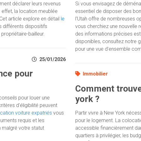
ent déclarer leurs revenus
Si vous envisagez de déménager
 effet, la location meublée
essentiel de disposer des b
Cet article explore en détail
le
l'Utah offre de nombreuses o
s différents dispositifs
vous cherchiez une nouvelle r
propriétaire-bailleur.
des informations précises est 
disponibles, consultez notre g
pour une vue d'ensemble com
25/01/2026
ance pour
Immobilier
Comment trouver
york ?
onseils pour louer une
tères d'éligibilité peuvent
ocation voiture expatriés
vous
Partir vivre à New York néce
cuments requis et les
pour le logement. La colocatio
n malgré votre statut
accessible financièrement dans
quartiers à privilégier, les b