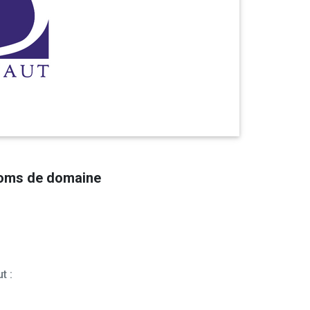
noms de domaine
t :