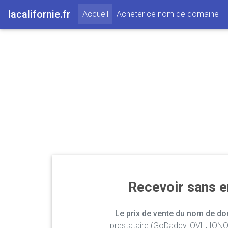
lacalifornie.fr
(current)
Accueil
Acheter ce nom de domaine
Recevoir sans 
Le prix de vente du nom de dom
prestataire (GoDaddy, OVH, IONOS