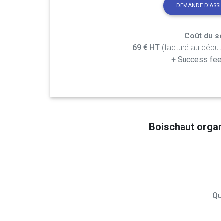
DEMANDE D'ASS
Coût du se
69 € HT
(facturé au débu
+
Success fee
Boischaut orga
Qu