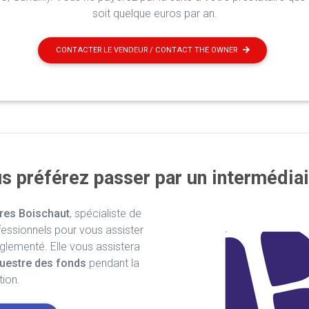
soit quelque euros par an.
CONTACTER LE VENDEUR / CONTACT THE OWNER
s préférez passer par un intermédiai
res Boischaut
, spécialiste de
fessionnels pour vous assister
églementé. Elle vous assistera
uestre des fonds
pendant la
tion.